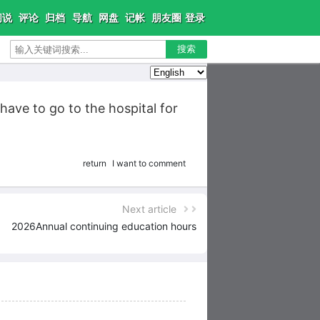
闲说
评论
归档
导航
网盘
记帐
朋友圈
登录
搜索
have to go to the hospital for
return
I want to comment
Next article
2026Annual continuing education hours