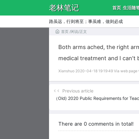
老林笔记
首页
生活随
路虽远，行则将至；事虽难，做则必成
首页
/
闲说
/
正文
Both arms ached, the right arm
medical treatment and I can't 
Xianshuo 2020-04-18 19:19:49 Via web page
Previous article
（Old) 2020 Public Requirements for Tea
There are 0 comments in total!