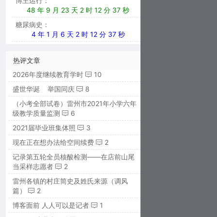
博主运行：
48 年 9 月 23 天 2 时 12 分 39 秒
糖尿病史：
4 年 1 月 6 天 2 时 12 分 39 秒
热评文章
2026年度继续教育学时
10
盛世华诞 举国同庆
8
（小考全部试卷）雷州市2021年小学六年
级教学质量监测
6
2021届毕业班集体照
3
现在正在想办法给空间续费
2
记录第五轮全员核酸检测——在店前山尾
当采样志愿者
2
雷州各镇的村庄简史及姓氏来源（调风
篇）
2
博客面前 人人可以是记者
1