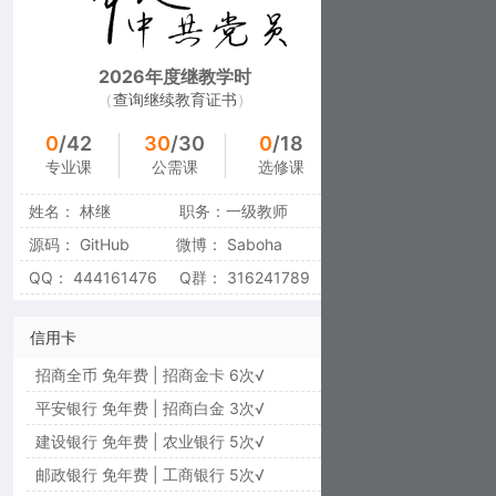
2026年度继教学时
（
查询
继续教育证书
）
已完成：2022 | 23 | 24|25|未完成：26
0
/42
30
/30
0
/18
专业课
公需课
选修课
姓名：
林继
职务：
一级教师
源码：
GitHub
微博：
Saboha
QQ：
444161476
Q群：
316241789
信用卡
招商全币 免年费 | 招商金卡 6次√
平安银行 免年费 | 招商白金 3次√
建设银行 免年费 | 农业银行 5次√
邮政银行 免年费 | 工商银行 5次√