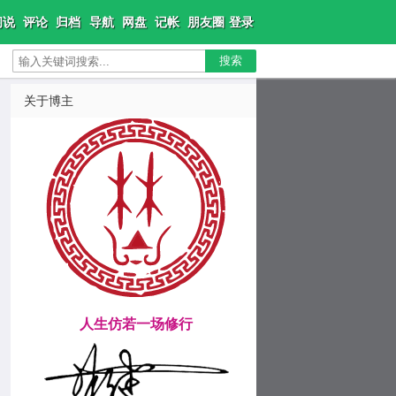
闲说
评论
归档
导航
网盘
记帐
朋友圈
登录
搜索
关于博主
人生仿若一场修行