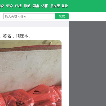
闲说
评论
归档
导航
网盘
记帐
朋友圈
登录
搜索
，签名，领课本。