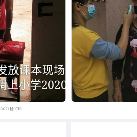
307)
打印