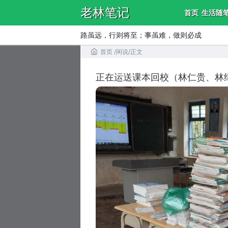
老林笔记
首页
生活随
路虽远，行则将至；事虽难，做则必成
首页
/
闲说
/
正文
正在运送课本回校（林仁贵、林