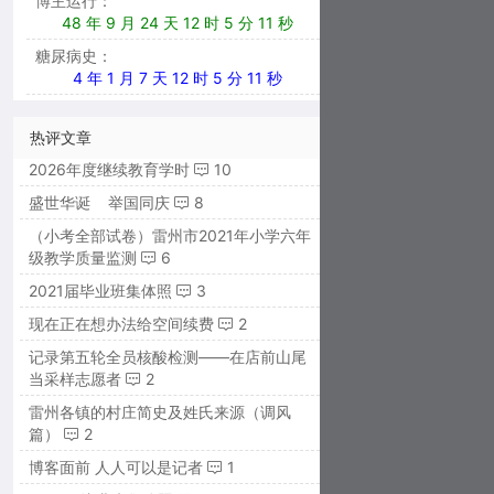
博主运行：
48 年 9 月 24 天 12 时 5 分 12 秒
糖尿病史：
4 年 1 月 7 天 12 时 5 分 12 秒
热评文章
2026年度继续教育学时
10
盛世华诞 举国同庆
8
（小考全部试卷）雷州市2021年小学六年
级教学质量监测
6
2021届毕业班集体照
3
现在正在想办法给空间续费
2
记录第五轮全员核酸检测——在店前山尾
当采样志愿者
2
雷州各镇的村庄简史及姓氏来源（调风
篇）
2
博客面前 人人可以是记者
1