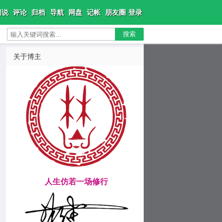
闲说
评论
归档
导航
网盘
记帐
朋友圈
登录
搜索
关于博主
人生仿若一场修行