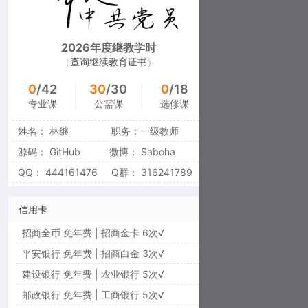
2026年度继教学时
（
查询
继续教育证书
）
已完成：2022 | 23 | 24|25|未完成：26
0
/42
30
/30
0
/18
专业课
公需课
选修课
姓名：
林继
职务：
一级教师
源码：
GitHub
微博：
Saboha
QQ：
444161476
Q群：
316241789
信用卡
招商全币 免年费 | 招商金卡 6次√
平安银行 免年费 | 招商白金 3次√
建设银行 免年费 | 农业银行 5次√
邮政银行 免年费 | 工商银行 5次√